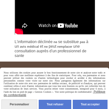
L'information déclinée
se substitue
à
ne
pas
un
et
peut
une
avis médical
ne
remplacer
consultation auprès d'un professionnel de
sante
Nous utilisons des cookies pour assurer le bon fonctionnement de notre site et analyser notre trafic et
pour vous offrir une meilleure expérience à des fins de statistiques. Pour cela, nos partenaires et nous
peuvent utiliser des cookies ou d'autres technologies pour stocker et accéder à des informations
personnelles comme votre visite sur notre site. Nous partageons également des informations sur
l'utilisation de notre site avec nos partenaires de médias sociaux, de publicité et d'analyse, qui peuvent
combiner celles-ci avec d'autres informations que vous leur avez fournies ou qu'ils ont collectées lors de
votre utilisation de leurs services. Vous pouvez retirer votre consentement, enregistré pour 6 mois, à
Politique
l'aide du lien en pied de page « Gestion Cookies ». Voir notre politique de confidentialité :
de confidentialité
Mentions Légales
Politique de confidentialité
Gestion cookies
Personnaliser
Tout refuser
Tout accepter
Mon Compte